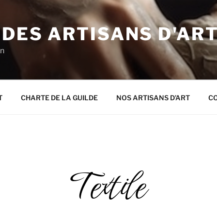
 DES ARTISANS D'AR
on
T
CHARTE DE LA GUILDE
NOS ARTISANS D’ART
C
Textile